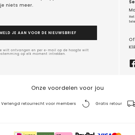
Se
je niets meer.
Ma
Het
tel
MELD JE AAN VOOR DE NIEUWSBRIEF
Of
Kli
e wilt ontvangen en per e-mail op de hoogte wilt
oestemming op elk moment intrekken.
Onze voordelen voor jou
Verlengd retourrecht voor members
Gratis retour