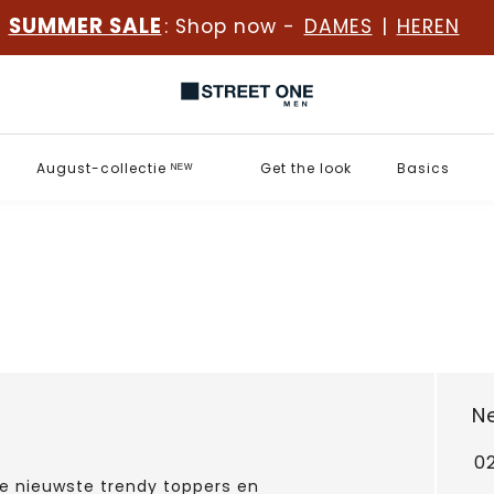
SUMMER SALE
: Shop now -
DAMES
|
HEREN
August-collectie ᴺᴱᵂ
Get the look
Basics
N
0
 de nieuwste trendy toppers en