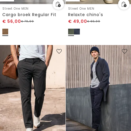
Street One MEN
Street One MEN
Cargo broek Regular Fit
Relaxte chino's
€
56,00
€
49,00
€
79,99
€
69,99