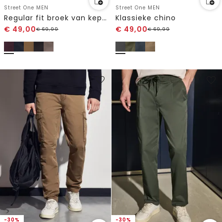
Street One MEN
Street One MEN
Regular fit broek van keperstof
Klassieke chino
€
49,00
€
49,00
€
69,99
€
69,99
-30%
-30%