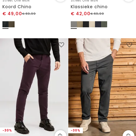
Street One MEN
Street One MEN
Koord Chino
Klassieke chino
€
49,00
€
42,00
€
69,99
€
69,99
-30%
-30%