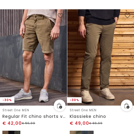
-30%
-30%
Street One MEN
Street One MEN
Regular Fit chino shorts van ribfluweel
Klassieke chino
€
42,00
€
49,00
€
59,99
€
69,99