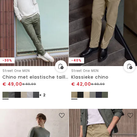
-30%
-40%
Street One MEN
Street One MEN
Chino met elastische tailleband
Klassieke chino
€
49,00
€
42,00
€
69,99
€
69,99
+ 2