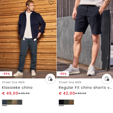
-30%
-30%
Street One MEN
Street One MEN
Klassieke chino
Regular Fit chino shorts van ribfluweel
€
49,00
€
42,00
€
69,99
€
59,99