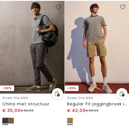
-50%
-30%
Street One MEN
Street One MEN
Chino met structuur
Regular Fit joggingbroek in cargo-look
€
35,00
€
42,00
€
69,99
€
59,99