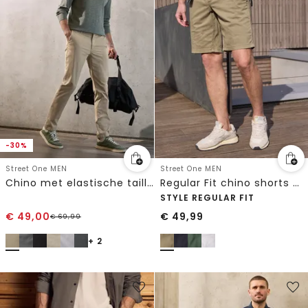
-30%
Street One MEN
Street One MEN
Chino met elastische tailleband
Regular Fit chino shorts met zakken
STYLE REGULAR FIT
€
49,00
€
49,99
€
69,99
+ 2