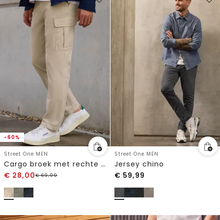
-60%
Street One MEN
Street One MEN
Cargo broek met rechte pijpen
Jersey chino
€
28,00
€
59,99
€
69,99