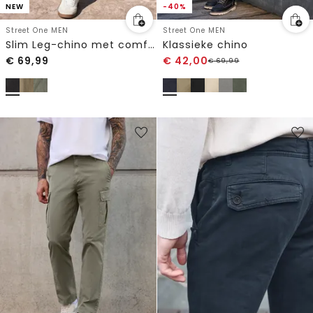
NEW
-40%
Street One MEN
Street One MEN
Slim Leg-chino met comfortabele elastische tailleband
Klassieke chino
€
69,99
€
42,00
€
69,99