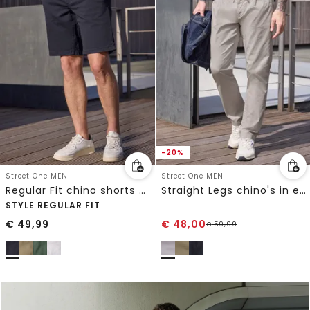
-20%
Street One MEN
Street One MEN
Regular Fit chino shorts met zakken
Straight Legs chino's in een lichtgewicht stof
STYLE REGULAR FIT
€
49,99
€
48,00
€
59,99