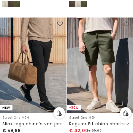
NEW
-30%
Street One MEN
Street One MEN
Slim Legs chino's van jersey met flexibele tailleband
Regular Fit chino shorts van corduroy
€
59,99
€
42,00
€
59,99