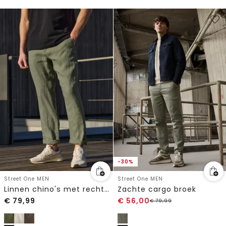
-30%
Street One MEN
Street One MEN
Linnen chino's met rechte benen
Zachte cargo broek
€
79,99
€
56,00
€
79,99