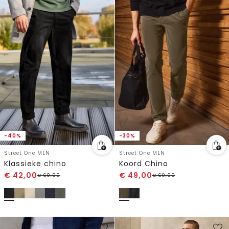
-40%
-30%
Street One MEN
Street One MEN
Klassieke chino
Koord Chino
€
42,00
€
49,00
€
69,99
€
69,99