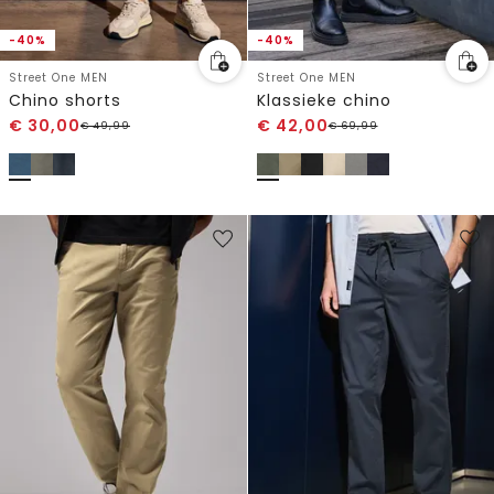
-40%
-40%
Street One MEN
Street One MEN
Chino shorts
Klassieke chino
€
30,00
€
42,00
€
49,99
€
69,99