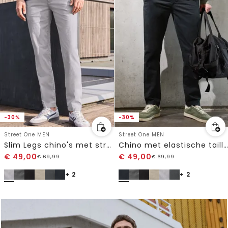
-30%
-30%
Street One MEN
Street One MEN
Slim Legs chino's met stretch tailleband
Chino met elastische tailleband
€
49,00
€
49,00
€
69,99
€
69,99
+ 2
+ 2