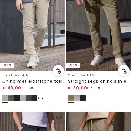
-30%
-50%
Street One MEN
Street One MEN
Chino met elastische tailleband
Straight Legs chino's in een lichtgewicht stof
€
49,00
€
30,00
€
69,99
€
59,99
+ 2