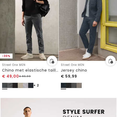
-30%
Street One MEN
Street One MEN
Chino met elastische tailleband
Jersey chino
€
49,00
€
59,99
€
69,99
+ 2