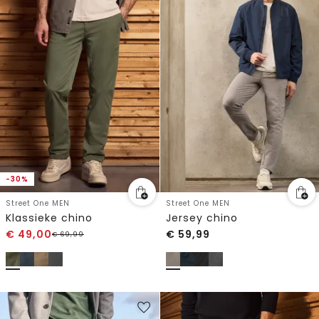
-30%
Street One MEN
Street One MEN
Klassieke chino
Jersey chino
€
49,00
€
59,99
€
69,99