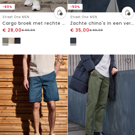
-60%
-50%
Street One MEN
Street One MEN
Cargo broek met rechte pijpen
Zachte chino's in een verwassen look
€
28,00
€
35,00
€
69,99
€
69,99