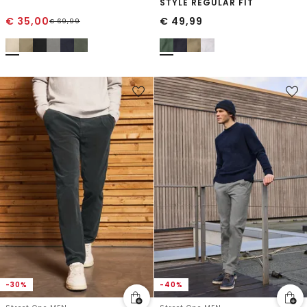
STYLE REGULAR FIT
€
35,00
€
49,99
€
69,99
-30%
-40%