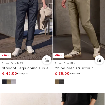
-30%
-50%
Street One MEN
Street One MEN
Straight Legs chino's in een lichtgewicht stof
Chino met structuur
€
42,00
€
35,00
€
59,99
€
69,99