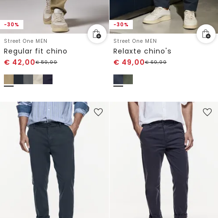
-30%
-30%
Street One MEN
Street One MEN
Regular fit chino
Relaxte chino's
€
42,00
€
49,00
€
59,99
€
69,99