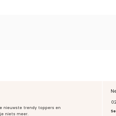
N
0
 de nieuwste trendy toppers en
Se
je niets meer.