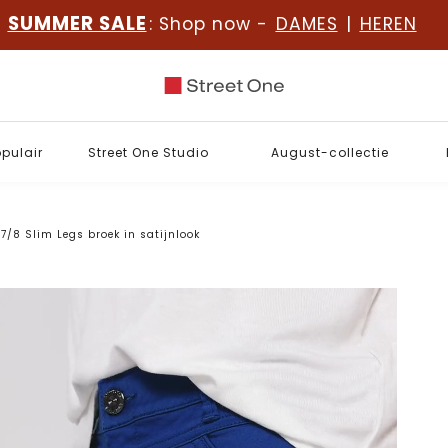
SUMMER SALE
: Shop now -
DAMES
|
HEREN
opulair
Street One Studio
August-collectie
7/8 Slim Legs broek in satijnlook