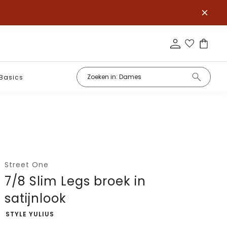
Basics
Street One
7/8 Slim Legs broek in
satijnlook
-
STYLE YULIUS