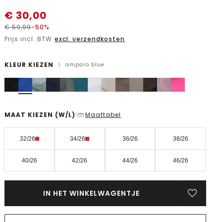
€
30,00
€
59,99
-50%
Prijs incl. BTW
excl. verzendkosten
KLEUR KIEZEN
|
amparo blue
MAAT KIEZEN
(W/L)
Maattabel
|
32/26
34/26
36/26
38/26
40/26
42/26
44/26
46/26
IN HET WINKELWAGENTJE