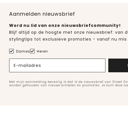
Aanmelden nieuwsbrief
Word nu lid van onze nieuwsbriefcommunity!
Blijf altijd op de hoogte met onze nieuwsbrief: van
stylingtips tot exclusieve promoties - vanaf nu mis 
Dames
Heren
E-mailadres
Met mijn aanmelding bevestig ik dat ik de nieuwsbrief van Street On
worden gehouden van nieuwe artikelen en promoties. Je kunt deze t