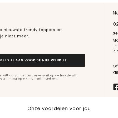
N
0
 de nieuwste trendy toppers en
Se
je niets meer.
Ma
Het
tel
MELD JE AAN VOOR DE NIEUWSBRIEF
Of
Kli
e wilt ontvangen en per e-mail op de hoogte wilt
oestemming op elk moment intrekken.
Onze voordelen voor jou