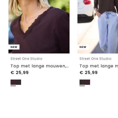
NEW
NEW
Street One Studio
Street One Studio
Top met lange mouwen, V-hals en kant
€
25,99
€
25,99