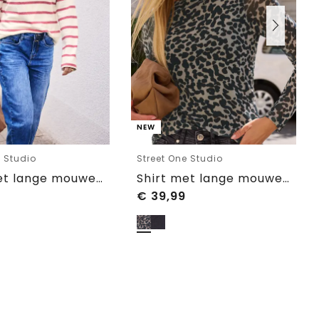
NEW
e Studio
Street One Studio
Shirt met lange mouwen, ronde hals en een Loose Fit-pasvorm
Shirt met lange mouwen van mesh met print
€
39,99