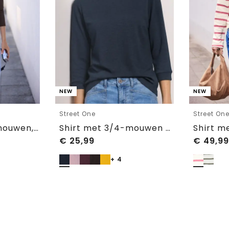
NEW
NEW
Street One
Street On
Top met lange mouwen, V-hals en kant
Shirt met 3/4-mouwen en een boothals
€
25,99
€
49,99
+ 4