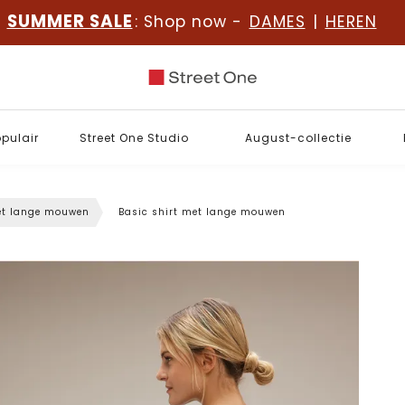
SUMMER SALE
: Shop now -
DAMES
|
HEREN
opulair
Street One Studio
August-collectie
et lange mouwen
Basic shirt met lange mouwen