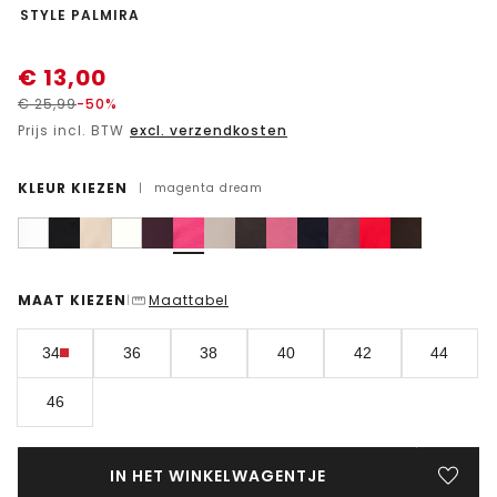
-
STYLE PALMIRA
€
13,00
€
25,99
-50%
Prijs incl. BTW
excl. verzendkosten
KLEUR KIEZEN
|
magenta dream
MAAT KIEZEN
Maattabel
|
34
36
38
40
42
44
46
IN HET WINKELWAGENTJE