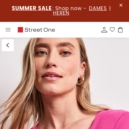
SUMMER SALE
: Shop now -
DAMES
|
HEREN