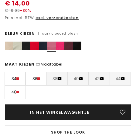
€
14,00
€
19,99
-30%
Prijs incl. BTW
excl. verzendkosten
KLEUR KIEZEN
|
dark clouded blush
MAAT KIEZEN
Maattabel
|
34
36
38
40
42
44
46
IN HET WINKELWAGENTJE
SHOP THE LOOK