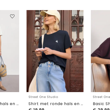
Street One Studio
Street On
Shirt met ronde hals en kant
Shirt met ronde hals en geborduurd detail
€
19,99
€
29,99