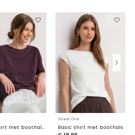
e
Street One
Basic Shirt met boothals en elastische zoom
Basic shirt met boothals
€
19,99