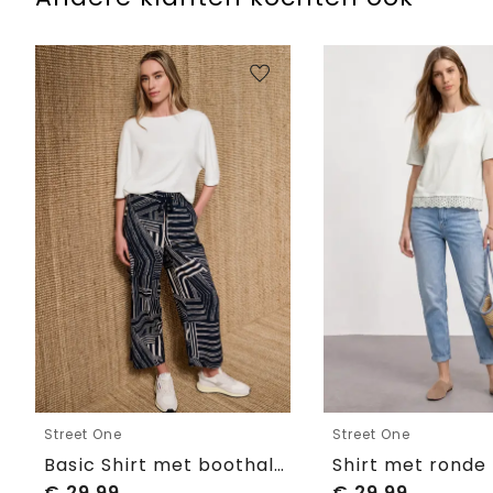
Street One
Street One
Basic Shirt met boothals en elastische zoom
€
29,99
€
29,99