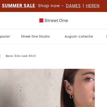
SUMMER SALE
: Shop now -
DAMES
|
HEREN
opulair
Street One Studio
August-collectie
Basic Silk-Look Shirt