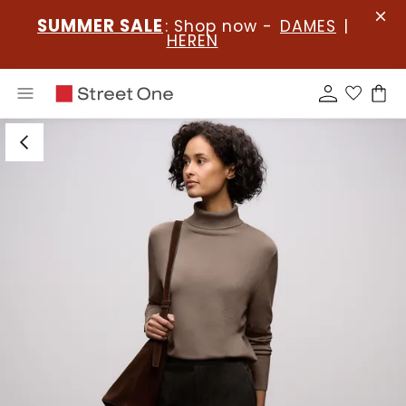
SUMMER SALE
: Shop now -
DAMES
|
HEREN