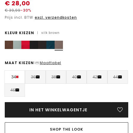
€
28,00
€
39,99
-30%
Prijs incl. BTW
excl. verzendkosten
KLEUR KIEZEN
|
silk brown
MAAT KIEZEN
Maattabel
|
34
36
38
40
42
44
46
IN HET WINKELWAGENTJE
SHOP THE LOOK