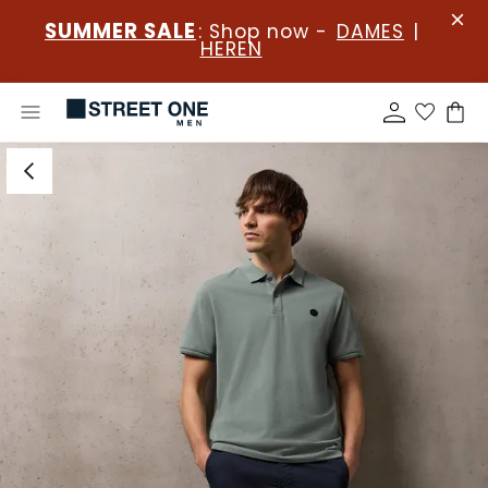
SUMMER SALE
: Shop now -
DAMES
|
HEREN