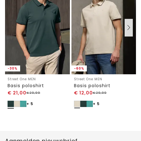
-30%
-60%
Street One MEN
Street One MEN
Basis poloshirt
Basis poloshirt
€
21,00
€
12,00
€
29,99
€
29,99
+ 5
+ 5
Aanmelden nieuwsbrief