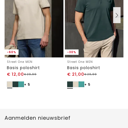
-60%
-30%
Street One MEN
Street One MEN
Basis poloshirt
Basis poloshirt
€
12,00
€
21,00
€
29,99
€
29,99
+ 5
+ 5
Aanmelden nieuwsbrief