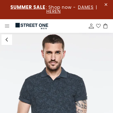
SUMMER SALE
: Shop now -
DAMES
|
HEREN