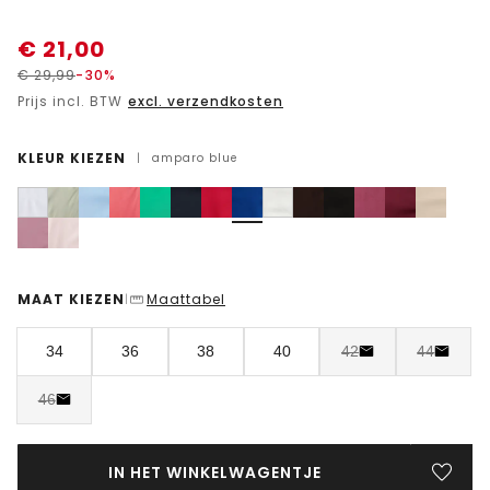
€
21,00
€
29,99
-30%
Prijs incl. BTW
excl. verzendkosten
KLEUR KIEZEN
|
amparo blue
MAAT KIEZEN
Maattabel
|
34
36
38
40
42
44
46
IN HET WINKELWAGENTJE