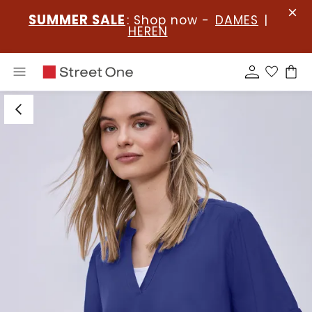
SUMMER SALE
: Shop now -
DAMES
|
HEREN