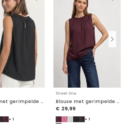
e
Street One
Blouse met gerimpelde ronde hals
Blouse met gerimpelde ronde hals
€
29,99
+ 1
+ 1