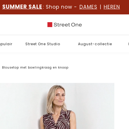
SUMMER SALE
: Shop now -
DAMES
|
HEREN
opulair
Street One Studio
August-collectie
Blousetop met bowlingkraag en knoop