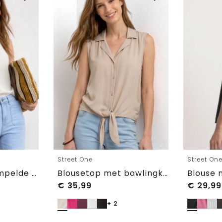
Street One
Street On
Blouse met gerimpelde ronde hals
Blousetop met bowlingkraag en knoop
€
35,99
€
29,99
+ 2