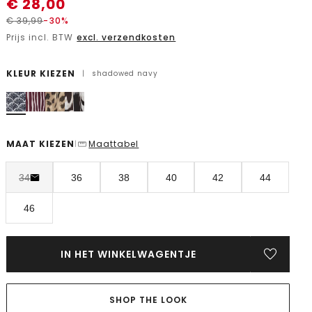
€
28,00
€
39,99
-30%
Prijs incl. BTW
excl. verzendkosten
KLEUR KIEZEN
|
shadowed navy
MAAT KIEZEN
Maattabel
|
34
36
38
40
42
44
46
IN HET WINKELWAGENTJE
SHOP THE LOOK