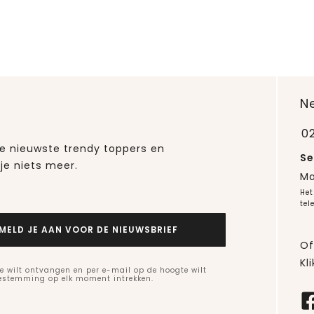
N
0
 de nieuwste trendy toppers en
Se
je niets meer.
Ma
Het
tel
MELD JE AAN VOOR DE NIEUWSBRIEF
Of
Kli
e wilt ontvangen en per e-mail op de hoogte wilt
oestemming op elk moment intrekken.