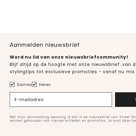
Aanmelden nieuwsbrief
Word nu lid van onze nieuwsbriefcommunity!
Blijf altijd op de hoogte met onze nieuwsbrief: van
stylingtips tot exclusieve promoties - vanaf nu mis 
Dames
Heren
E-mailadres
Met mijn aanmelding bevestig ik dat ik de nieuwsbrief van Street On
worden gehouden van nieuwe artikelen en promoties. Je kunt deze t