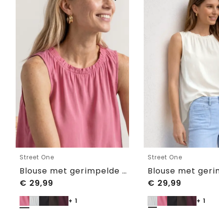
Street One
Street One
Blouse met gerimpelde ronde hals
€
29,99
€
29,99
+ 1
+ 1