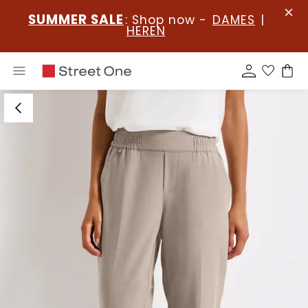
SUMMER SALE
: Shop now -
DAMES
|
HEREN