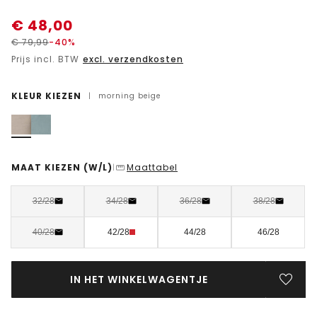
€
48,00
€
79,99
-40%
Prijs incl. BTW
excl. verzendkosten
KLEUR KIEZEN
|
morning beige
MAAT KIEZEN
(W/L)
Maattabel
|
32/28
34/28
36/28
38/28
40/28
42/28
44/28
46/28
IN HET WINKELWAGENTJE