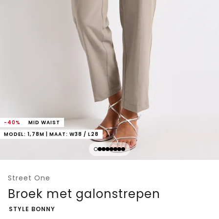
-40%
MID WAIST
MODEL: 1,78M | MAAT: W38 / L28
Street One
Broek met galonstrepen
-
STYLE BONNY