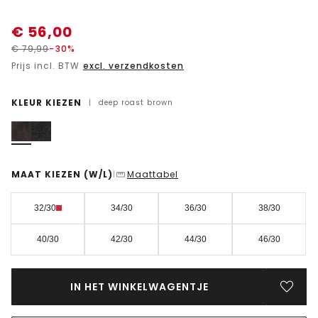
€
56,00
€
79,99
-30%
Prijs incl. BTW
excl. verzendkosten
KLEUR KIEZEN
|
deep roast brown
MAAT KIEZEN
(W/L)
Maattabel
|
32/30
34/30
36/30
38/30
40/30
42/30
44/30
46/30
IN HET WINKELWAGENTJE