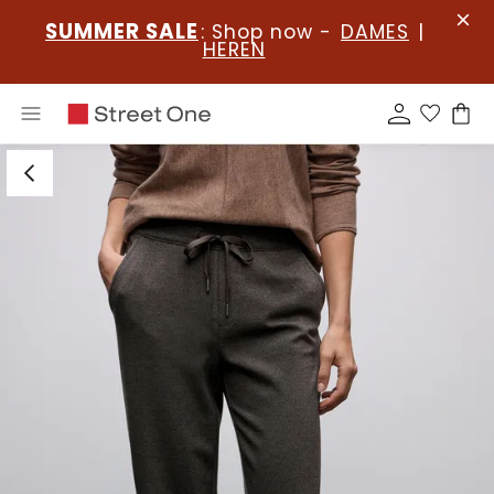
SUMMER SALE
: Shop now -
DAMES
|
HEREN