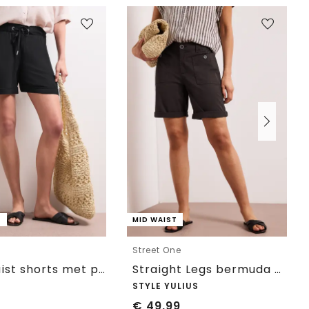
T
MID WAIST
e
Street One
High Waist shorts met paperbag tailleband
Straight Legs bermuda met omslag
STYLE YULIUS
€
49,99