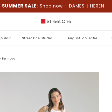
SUMMER SALE
: Shop now -
DAMES
|
HEREN
opulair
Street One Studio
August-collectie
ty Bermuda