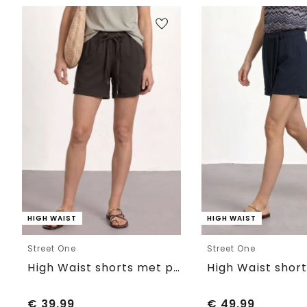
HIGH WAIST
HIGH WAIST
Street One
Street One
High Waist shorts met paperbag tailleband
€
39,99
€
49,99