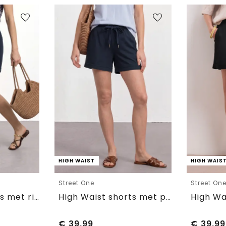
HIGH WAIST
HIGH WAIS
Street One
Street On
High Waist shorts met riem
High Waist shorts met paperbag tailleband
€
39,99
€
39,99