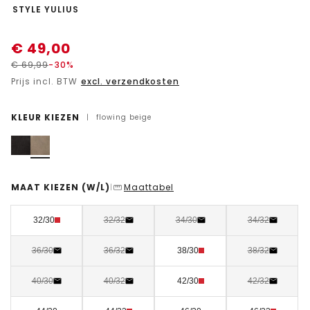
-
STYLE YULIUS
€
49,00
€
69,99
-30%
Prijs incl. BTW
excl. verzendkosten
KLEUR KIEZEN
|
flowing beige
MAAT KIEZEN
(W/L)
Maattabel
|
32/30
32/32
34/30
34/32
36/30
36/32
38/30
38/32
40/30
40/32
42/30
42/32