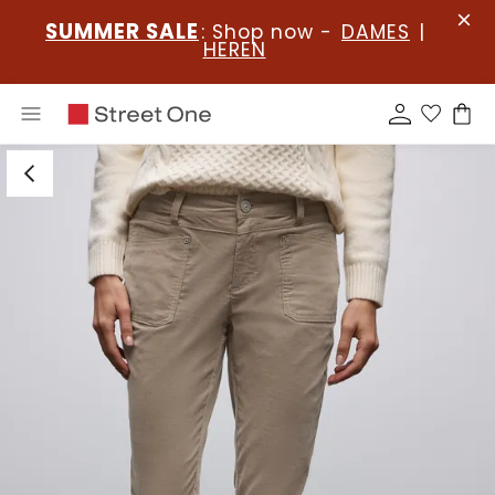
SUMMER SALE
: Shop now -
DAMES
|
HEREN