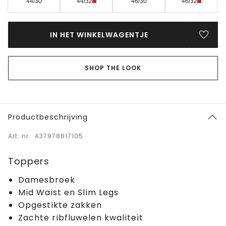
44/30
44/32
46/30
46/32
IN HET WINKELWAGENTJE
SHOP THE LOOK
Productbeschrijving
Art. nr.: A37978817105
Toppers
Damesbroek
Mid Waist en Slim Legs
Opgestikte zakken
Zachte ribfluwelen kwaliteit