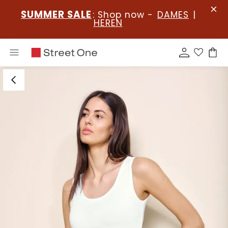
SUMMER SALE
: Shop now -
DAMES
|
HEREN