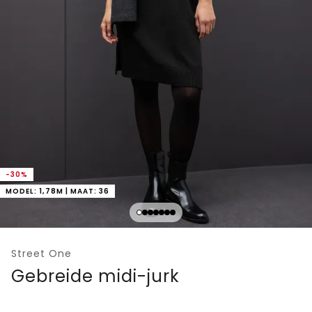
-30%
MODEL: 1,78M | MAAT: 36
Street One
Gebreide midi-jurk