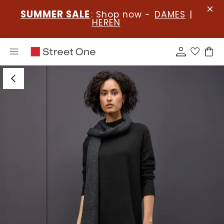
SUMMER SALE
: Shop now -
DAMES
|
HEREN