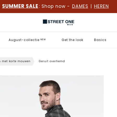
SUMMER SALE
: Shop now -
DAMES
|
HEREN
August-collectie ᴺᴱᵂ
Get the look
Basics
 met korte mouwen
Geruit overhemd