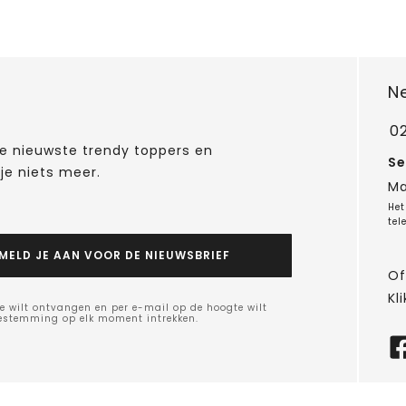
N
0
 de nieuwste trendy toppers en
Se
je niets meer.
Ma
Het
tel
MELD JE AAN VOOR DE NIEUWSBRIEF
Of
Kli
e wilt ontvangen en per e-mail op de hoogte wilt
oestemming op elk moment intrekken.