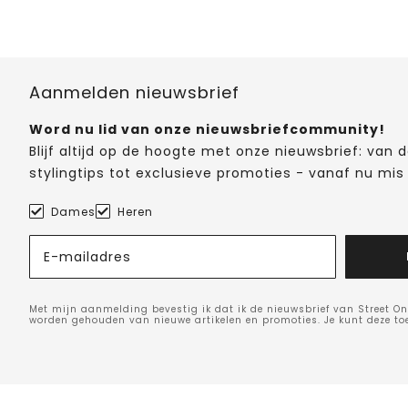
Aanmelden nieuwsbrief
Word nu lid van onze nieuwsbriefcommunity!
Blijf altijd op de hoogte met onze nieuwsbrief: van
stylingtips tot exclusieve promoties - vanaf nu mis 
Dames
Heren
E-mailadres
Met mijn aanmelding bevestig ik dat ik de nieuwsbrief van Street On
worden gehouden van nieuwe artikelen en promoties. Je kunt deze t