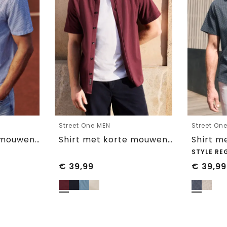
Street One MEN
Street On
Shirt met korte mouwen, borstzak en strepen
Shirt met korte mouwen in piquékwaliteit
STYLE RE
€
39,99
€
39,99