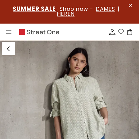
SUMMER SALE
: Shop now -
DAMES
|
HEREN