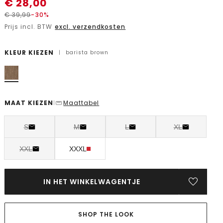
€
28,00
€
39,99
-30%
Prijs incl. BTW
excl. verzendkosten
KLEUR KIEZEN
|
barista brown
MAAT KIEZEN
Maattabel
|
S
M
L
XL
XXL
XXXL
IN HET WINKELWAGENTJE
SHOP THE LOOK