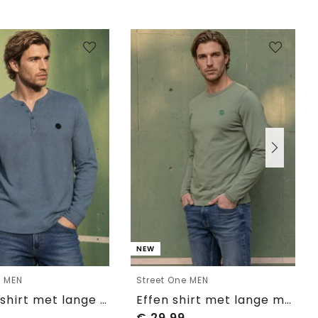
NEW
e MEN
Street One MEN
Henley-shirt met lange mouwen in gemêleerde look
Effen shirt met lange mouwen en ronde hals
€
29,99