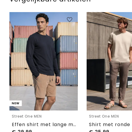
NEW
Street One MEN
Street One MEN
Effen shirt met lange mouwen en ronde hals
€
29,99
€
25,99