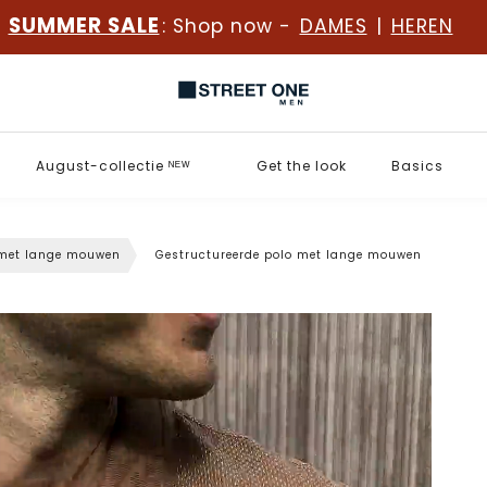
SUMMER SALE
: Shop now -
DAMES
|
HEREN
August-collectie ᴺᴱᵂ
Get the look
Basics
 met lange mouwen
Gestructureerde polo met lange mouwen