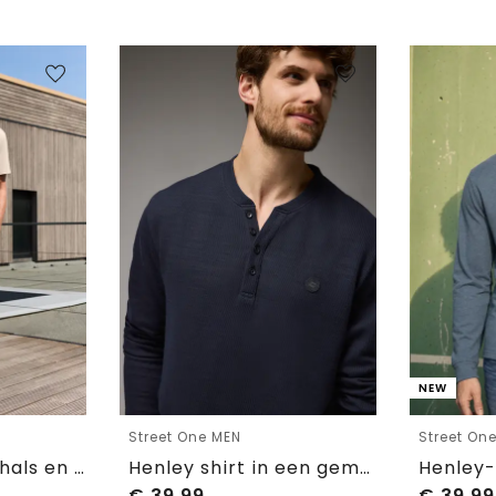
NEW
Street One MEN
Street On
Shirt met ronde hals en gebreide textuur
Henley shirt in een gemêleerde look
€
39,99
€
39,99