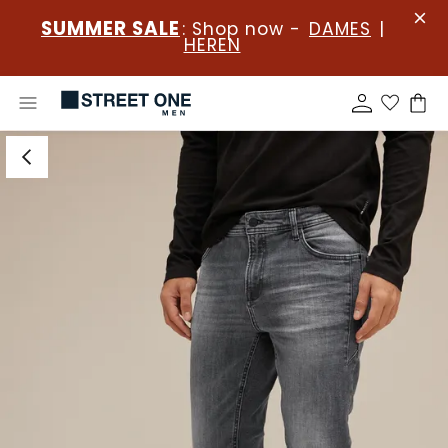
SUMMER SALE
: Shop now -
DAMES
|
HEREN