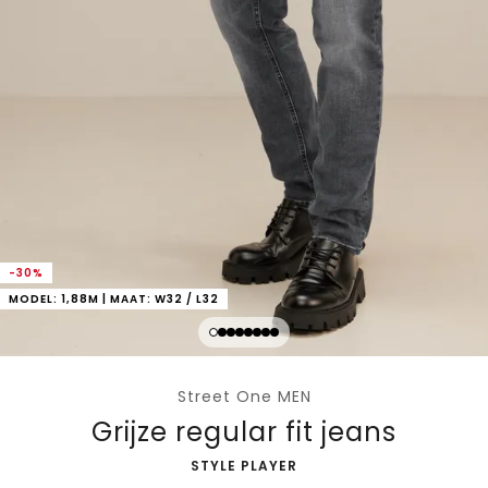
-30%
MODEL: 1,88M | MAAT: W32 / L32
Street One MEN
Grijze regular fit jeans
-
STYLE PLAYER