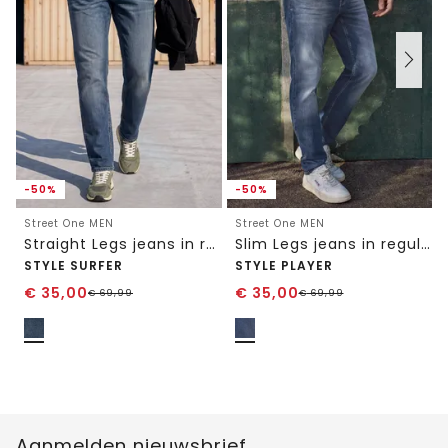
-50%
-50%
Street One MEN
Street One MEN
Straight Legs jeans in regular fit
Slim Legs jeans in regular fit
STYLE SURFER
STYLE PLAYER
€
35,00
€
35,00
€
69,99
€
69,99
Aanmelden nieuwsbrief