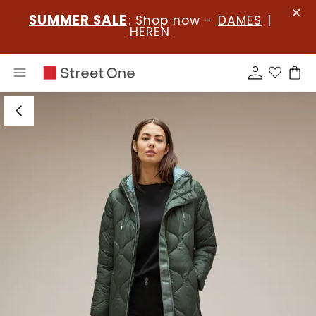
SUMMER SALE
: Shop now -
DAMES
|
HEREN