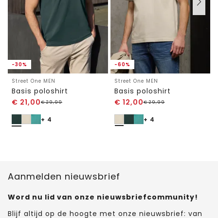
-30%
-60%
Street One MEN
Street One MEN
Basis poloshirt
Basis poloshirt
€
21,00
€
12,00
€
29,99
€
29,99
+ 4
+ 4
Aanmelden nieuwsbrief
Word nu lid van onze nieuwsbriefcommunity!
Blijf altijd op de hoogte met onze nieuwsbrief: van