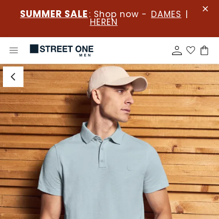
SUMMER SALE
: Shop now -
DAMES
|
HEREN