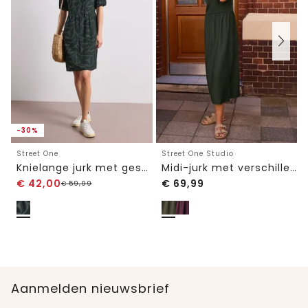
-30%
Street One
Street One Studio
Knielange jurk met gespleten hals en print
Midi-jurk met verschillende texturen en ronde hals
€
42,00
€
69,99
€
59,99
Aanmelden nieuwsbrief