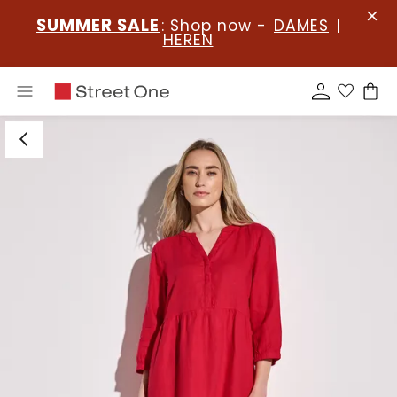
SUMMER SALE
: Shop now -
DAMES
|
HEREN