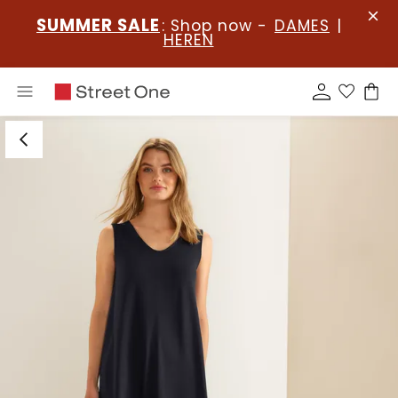
SUMMER SALE
: Shop now -
DAMES
|
HEREN