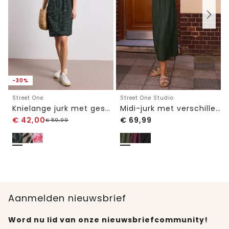
-30%
Street One
Street One Studio
Knielange jurk met gespleten hals en print
Midi-jurk met verschillende texturen en ronde hals
€
42,00
€
69,99
€
59,99
Aanmelden nieuwsbrief
Word nu lid van onze nieuwsbriefcommunity!