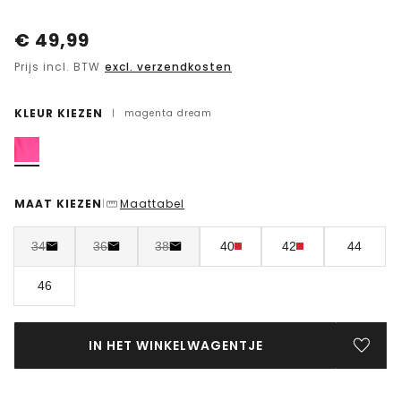
€
49,99
Prijs incl. BTW
excl. verzendkosten
KLEUR KIEZEN
|
magenta dream
MAAT KIEZEN
Maattabel
|
34
36
38
40
42
44
46
IN HET WINKELWAGENTJE