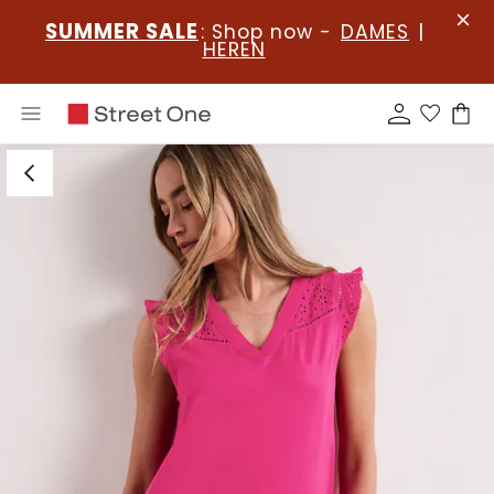
SUMMER SALE
: Shop now -
DAMES
|
HEREN