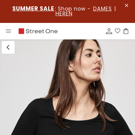
SUMMER SALE
: Shop now -
DAMES
|
HEREN