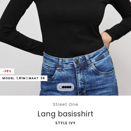
-38%
MODEL: 1,81M | MAAT: 36
Street One
Lang basisshirt
-
STYLE IVY