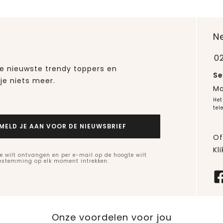
N
0
 de nieuwste trendy toppers en
Se
je niets meer.
Ma
Het
tel
MELD JE AAN VOOR DE NIEUWSBRIEF
Of
Kli
e wilt ontvangen en per e-mail op de hoogte wilt
oestemming op elk moment intrekken.
Onze voordelen voor jou