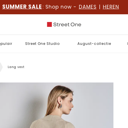
SUMMER SALE
: Shop now -
DAMES
|
HEREN
opulair
Street One Studio
August-collectie
Lang vest