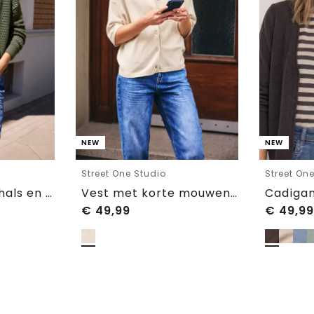
NEW
NEW
Street One Studio
Street On
Vest met ronde hals en ritssluiting
Vest met korte mouwen en polokraag
€
49,99
€
49,99