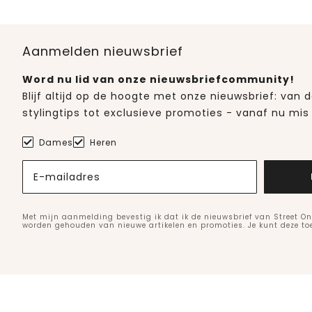
Aanmelden nieuwsbrief
Word nu lid van onze nieuwsbriefcommunity!
Blijf altijd op de hoogte met onze nieuwsbrief: van
stylingtips tot exclusieve promoties - vanaf nu mis 
Dames
Heren
E-mailadres
Met mijn aanmelding bevestig ik dat ik de nieuwsbrief van Street On
worden gehouden van nieuwe artikelen en promoties. Je kunt deze t