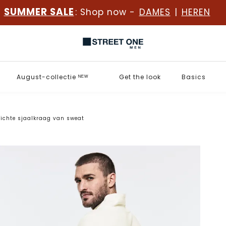
SUMMER SALE
: Shop now -
DAMES
|
HEREN
August-collectie ᴺᴱᵂ
Get the look
Basics
Lichte sjaalkraag van sweat