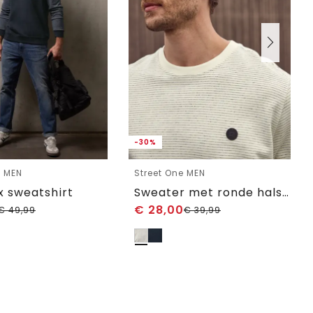
-30%
e MEN
Street One MEN
x sweatshirt
Sweater met ronde hals in een zachte stof
€
28,00
€
49,99
€
39,99