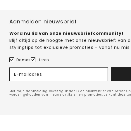
Aanmelden nieuwsbrief
Word nu lid van onze nieuwsbriefcommunity!
Blijf altijd op de hoogte met onze nieuwsbrief: van
stylingtips tot exclusieve promoties - vanaf nu mis 
Dames
Heren
E-mailadres
Met mijn aanmelding bevestig ik dat ik de nieuwsbrief van Street On
worden gehouden van nieuwe artikelen en promoties. Je kunt deze t