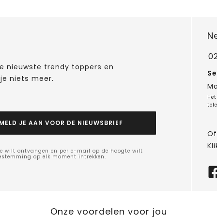
N
0
 de nieuwste trendy toppers en
Se
je niets meer.
Ma
Het
tel
MELD JE AAN VOOR DE NIEUWSBRIEF
Of
Kli
e wilt ontvangen en per e-mail op de hoogte wilt
oestemming op elk moment intrekken.
Onze voordelen voor jou