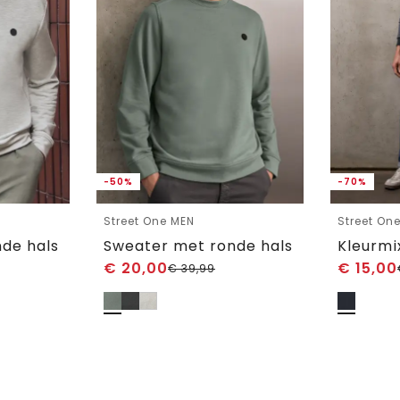
-50%
-70%
Street One MEN
Street On
de hals
Sweater met ronde hals
Kleurmi
€
20,00
€
15,00
€
39,99