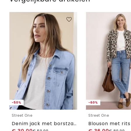
-50%
-60%
Street One
Street One
Denim jack met borstzakken en knopen
Blouson met rits
€
30,00
€
36,00
€
59,99
€
89,99