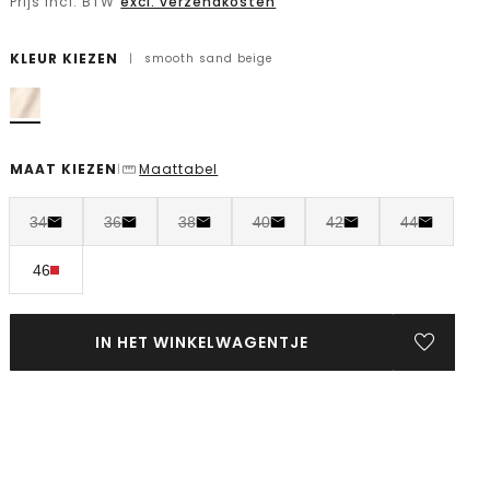
Prijs incl. BTW
excl. verzendkosten
KLEUR KIEZEN
|
smooth sand beige
MAAT KIEZEN
Maattabel
|
34
36
38
40
42
44
46
IN HET WINKELWAGENTJE