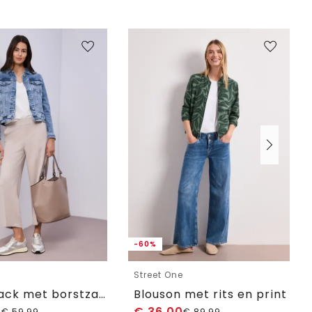
-60%
e
Street One
Denim jack met borstzakken en knopen
Blouson met rits en print
0
€
36,00
€
59,99
€
89,99