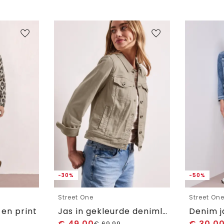
-30%
-50%
Street One
Street On
 en print
Jas in gekleurde denimlook met zakken
€
49,00
€
30,0
€
69,99