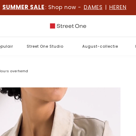
SUMMER SALE
: Shop now -
DAMES
|
HEREN
opulair
Street One Studio
August-collectie
elours overhemd