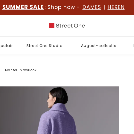
SUMMER SALE
: Shop now -
DAMES
|
HEREN
opulair
Street One Studio
August-collectie
Mantel in wollook