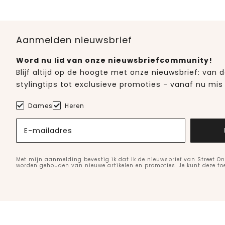
Aanmelden nieuwsbrief
Word nu lid van onze nieuwsbriefcommunity!
Blijf altijd op de hoogte met onze nieuwsbrief: van
stylingtips tot exclusieve promoties - vanaf nu mis 
Dames
Heren
E-mailadres
Met mijn aanmelding bevestig ik dat ik de nieuwsbrief van Street On
worden gehouden van nieuwe artikelen en promoties. Je kunt deze t