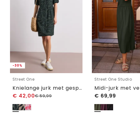
-30%
Street One
Street One Studio
Knielange jurk met gespleten hals en print
€
42,00
€
69,99
€
59,99