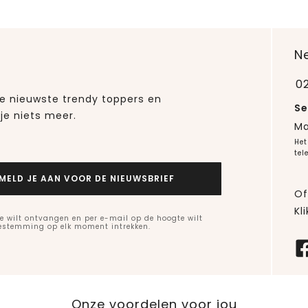
N
0
 de nieuwste trendy toppers en
Se
je niets meer.
Ma
Het
tel
MELD JE AAN VOOR DE NIEUWSBRIEF
Of
Kli
e wilt ontvangen en per e-mail op de hoogte wilt
oestemming op elk moment intrekken.
Onze voordelen voor jou