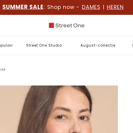
SUMMER SALE
: Shop now -
DAMES
|
HEREN
opulair
Street One Studio
August-collectie
rint