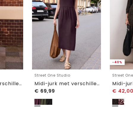
-40%
Street One Studio
Street On
Midi-jurk met verschillende texturen en ronde hals
Midi-jurk met verschillende texturen en ronde hals
€
69,99
€
42,0