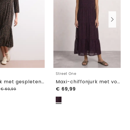
e
Street One
Midi-jurk met gespleten hals en print
Maxi-chiffonjurk met volants en print
0
€
69,99
€
69,99