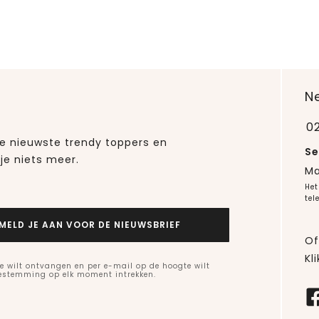
N
0
 de nieuwste trendy toppers en
Se
je niets meer.
Ma
Het
tel
MELD JE AAN VOOR DE NIEUWSBRIEF
Of
Kli
e wilt ontvangen en per e-mail op de hoogte wilt
oestemming op elk moment intrekken.