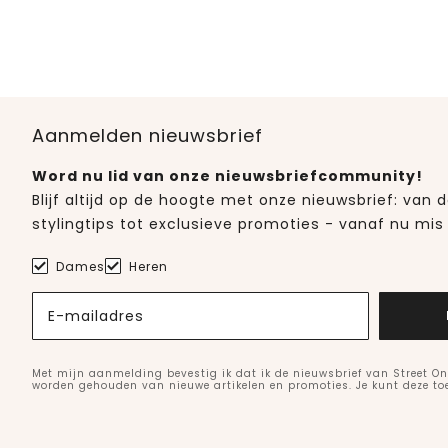
Aanmelden nieuwsbrief
Word nu lid van onze nieuwsbriefcommunity!
Blijf altijd op de hoogte met onze nieuwsbrief: van
stylingtips tot exclusieve promoties - vanaf nu mis 
Dames
Heren
E-mailadres
Met mijn aanmelding bevestig ik dat ik de nieuwsbrief van Street On
worden gehouden van nieuwe artikelen en promoties. Je kunt deze t