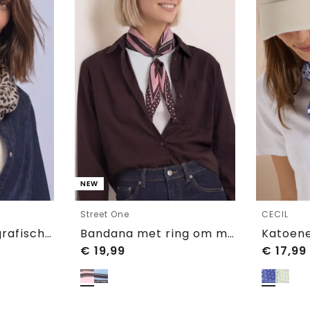
NEW
Street One
CECIL
Loop-sjaal met grafisch patroon
Bandana met ring om mee te stylen
€
19,99
€
17,99