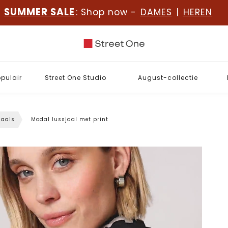
SUMMER SALE
: Shop now -
DAMES
|
HEREN
opulair
Street One Studio
August-collectie
jaals
Modal lussjaal met print