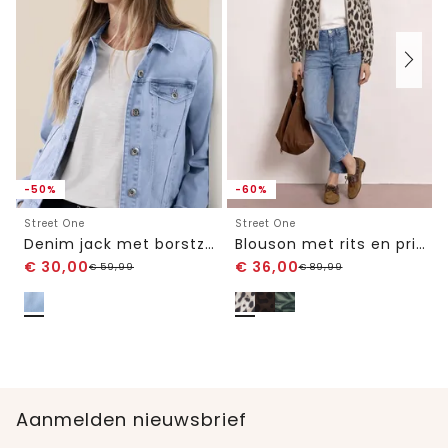
-50%
-60%
Street One
Street One
Denim jack met borstzakken en knopen
Blouson met rits en print
€
30,00
€
36,00
€
59,99
€
89,99
Aanmelden nieuwsbrief