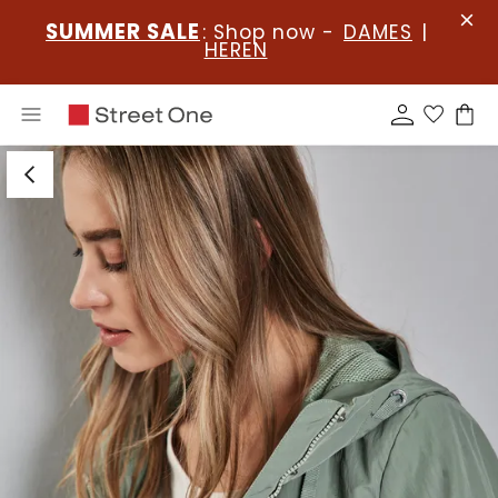
SUMMER SALE
: Shop now -
DAMES
|
HEREN