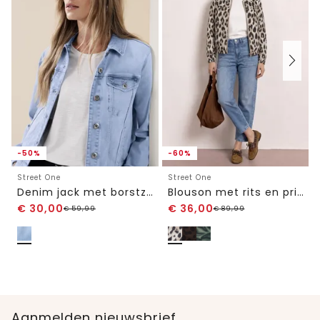
-50%
-60%
Street One
Street One
Denim jack met borstzakken en knopen
Blouson met rits en print
€
30,00
€
36,00
€
59,99
€
89,99
Aanmelden nieuwsbrief