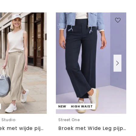
NEW
HIGH WAIST
e Studio
Street One
7/8 Broek met wijde pijpen in linnenlook Mid Waist
Broek met Wide Leg pijpen en knoopdetails