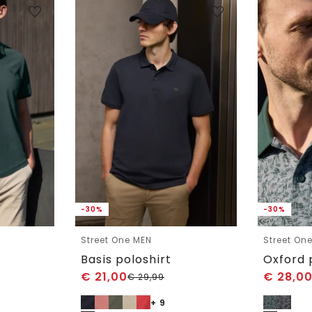
-30%
-30%
Street One MEN
Street On
Basis poloshirt
€
21,00
€
28,0
€
29,99
+ 9