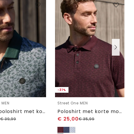
-31%
e MEN
Street One MEN
Oxford poloshirt met korte mouwen en print
Poloshirt met korte mouwen en all-over print
0
€
25,00
€
39,99
€
35,99