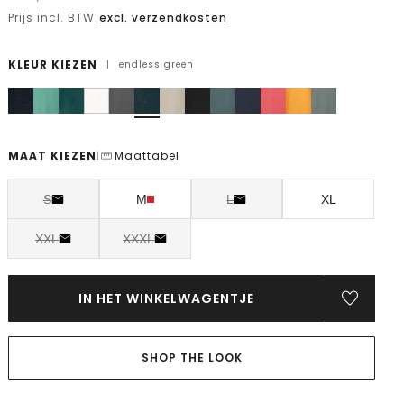
Prijs incl. BTW
excl. verzendkosten
KLEUR KIEZEN
|
endless green
MAAT KIEZEN
Maattabel
|
S
M
L
XL
XXL
XXXL
IN HET WINKELWAGENTJE
SHOP THE LOOK