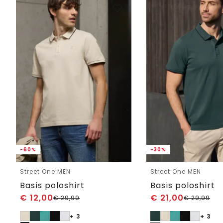
-60%
-30%
Street One MEN
Street One MEN
Basis poloshirt
Basis poloshirt
€
12,00
€
21,00
€
29,99
€
29,99
+ 3
+ 3