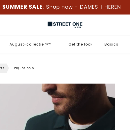
SUMMER SALE
: Shop now -
DAMES
|
HEREN
August-collectie ᴺᴱᵂ
Get the look
Basics
rts
Piquée polo