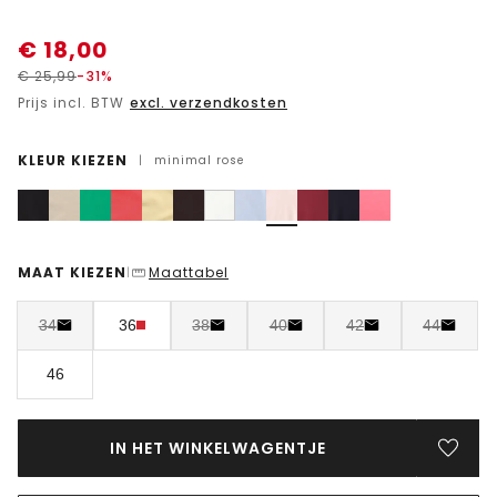
€
18,00
€
25,99
-31%
Prijs incl. BTW
excl. verzendkosten
KLEUR KIEZEN
|
minimal rose
MAAT KIEZEN
Maattabel
|
34
36
38
40
42
44
46
IN HET WINKELWAGENTJE