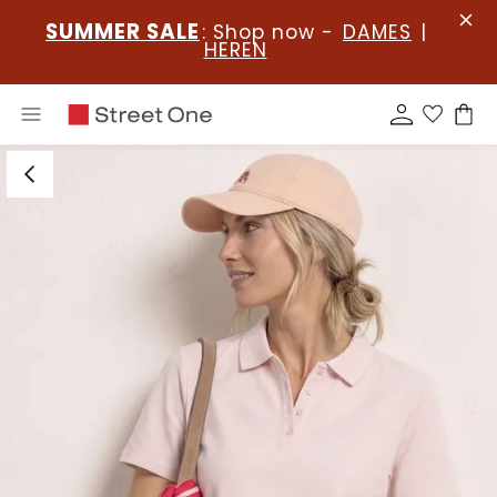
SUMMER SALE
: Shop now -
DAMES
|
HEREN