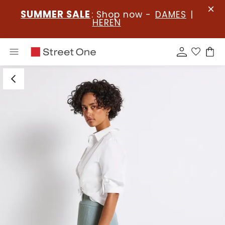
SUMMER SALE
: Shop now -
DAMES
|
HEREN