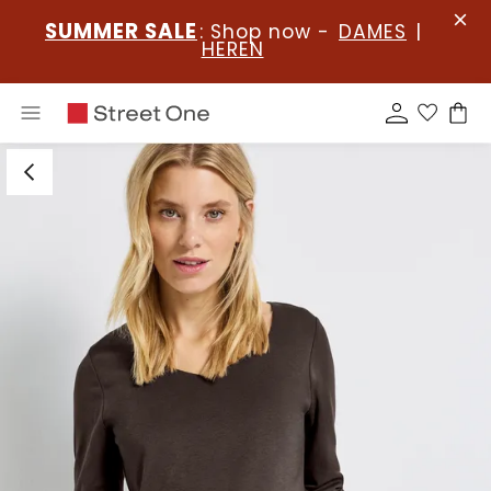
SUMMER SALE
: Shop now -
DAMES
|
HEREN