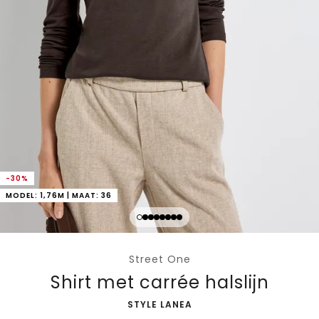
-30%
MODEL: 1,76M | MAAT: 36
Street One
Shirt met carrée halslijn
-
STYLE LANEA