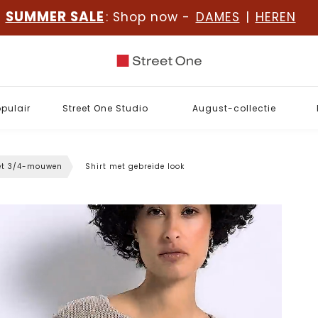
SUMMER SALE
: Shop now -
DAMES
|
HEREN
opulair
Street One Studio
August-collectie
et 3/4-mouwen
Shirt met gebreide look