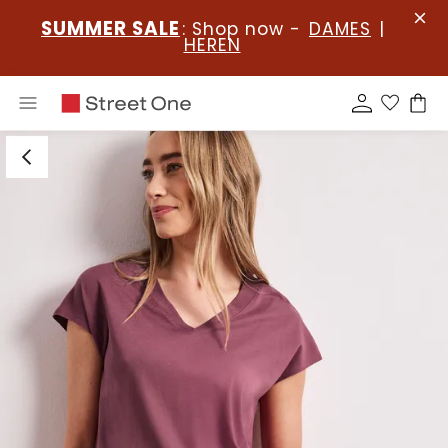
SUMMER SALE
: Shop now -
DAMES
|
HEREN