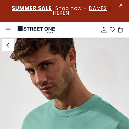
SUMMER SALE
: Shop now -
DAMES
|
HEREN