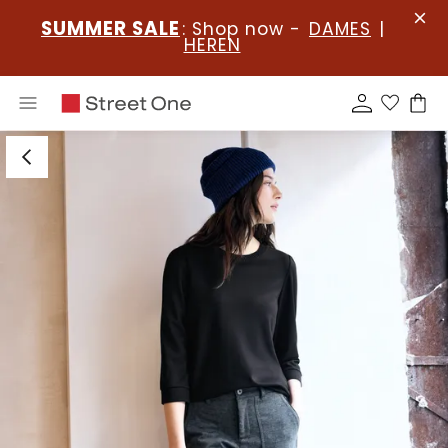
SUMMER SALE
: Shop now -
DAMES
|
HEREN