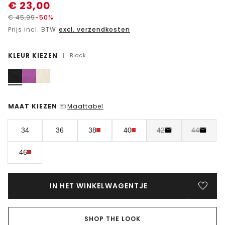
€
23,00
€
45,99
-50%
Prijs incl. BTW
excl. verzendkosten
KLEUR KIEZEN
|
Black
MAAT KIEZEN
Maattabel
|
34
36
38
40
42
44
46
IN HET WINKELWAGENTJE
SHOP THE LOOK