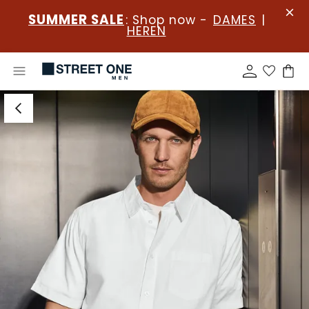
SUMMER SALE
: Shop now -
DAMES
|
HEREN