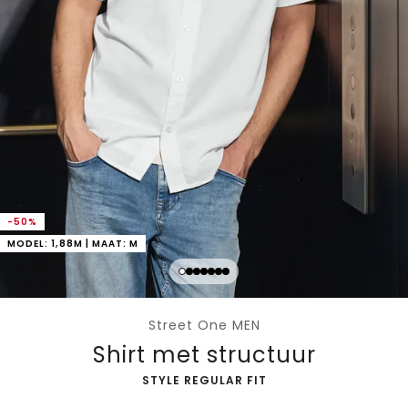
-50%
MODEL: 1,88M | MAAT: M
Street One MEN
Shirt met structuur
-
STYLE REGULAR FIT