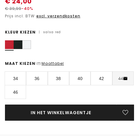
€
24,00
€
39,99
-40%
Prijs incl. BTW
excl. verzendkosten
KLEUR KIEZEN
|
salsa red
MAAT KIEZEN
Maattabel
|
34
36
38
40
42
44
46
IN HET WINKELWAGENTJE