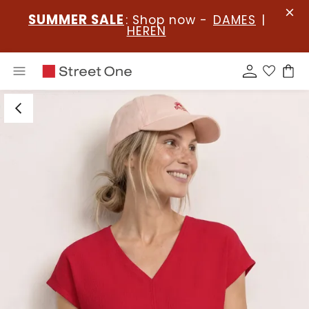
SUMMER SALE
: Shop now -
DAMES
|
HEREN