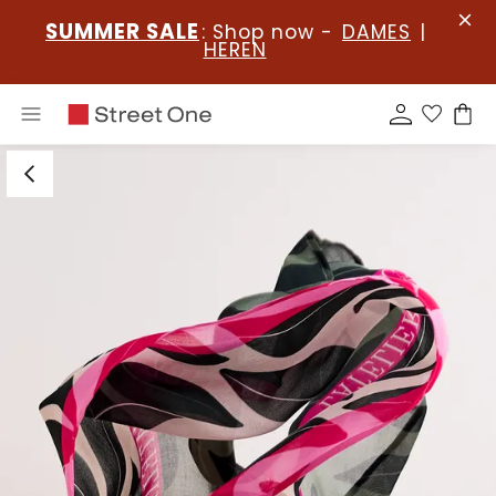
SUMMER SALE
: Shop now -
DAMES
|
HEREN