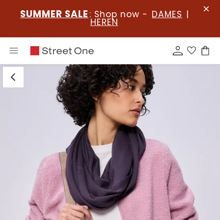
SUMMER SALE
: Shop now -
DAMES
|
HEREN