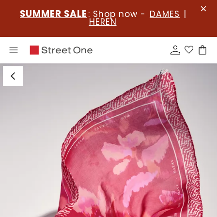
SUMMER SALE
: Shop now -
DAMES
|
HEREN